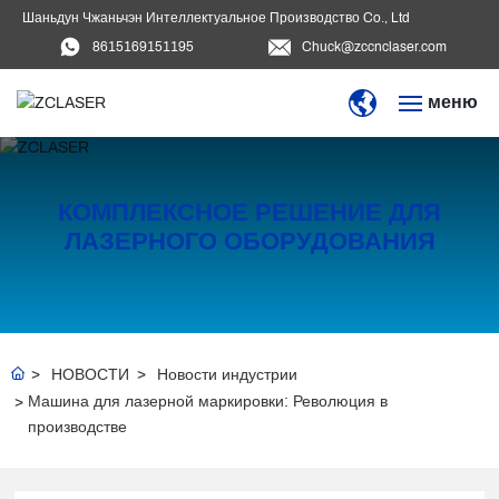
Шаньдун Чжаньчэн Интеллектуальное Производство Co., Ltd
8615169151195
Chuck@zccnclaser.com
меню
ГЛАВНАЯ
КОМПЛЕКСНОЕ РЕШЕНИЕ ДЛЯ
ПРОДУКЦИЯ
ЛАЗЕРНОГО ОБОРУДОВАНИЯ
БЛОГ
ЗАГРУЗИТЬ
НОВОСТИ
Новости индустрии
ВИДЕО
Машина для лазерной маркировки: Революция в
производстве
О НАС